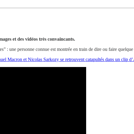
images et des vidéos très convaincants.
 : une personne connue est montrée en train de dire ou faire quelque ch
l Macron et Nicolas Sarkozy se retrouvent catapultés dans un clip d