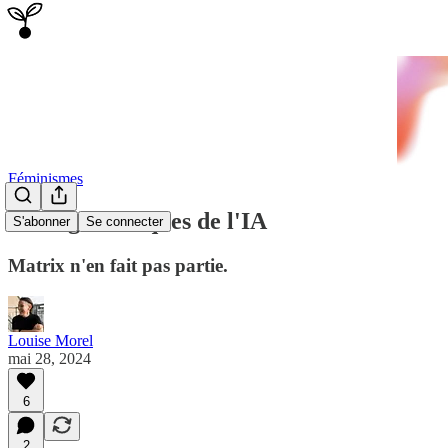
Féminismes
Les 7 gros risques de l'IA
S'abonner
Se connecter
Matrix n'en fait pas partie.
Louise Morel
mai 28, 2024
6
2