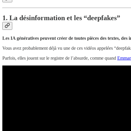
1. La désinformation et les “deepfakes”
Les IA génératives peuvent créer de toutes pièces des textes, des 
Vous avez probablement déjà vu une de ces vidéos appelées “deepfakes”
Parfois, elles jouent sur le registre de l’absurde, comme quand
Emmanue