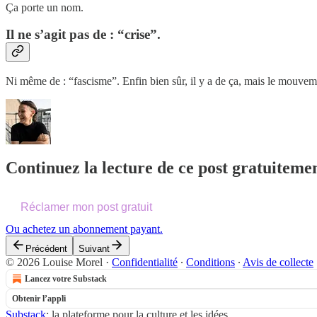
Ça porte un nom.
Il ne s’agit pas de : “crise”.
Ni même de : “fascisme”. Enfin bien sûr, il y a de ça, mais le mouveme
Continuez la lecture de ce post gratuitemen
Réclamer mon post gratuit
Ou achetez un abonnement payant.
Précédent
Suivant
© 2026 Louise Morel
·
Confidentialité
∙
Conditions
∙
Avis de collecte
Lancez votre Substack
Obtenir l’appli
Substack
: la plateforme pour la culture et les idées