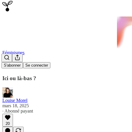
Féminismes
c'est la crise
S'abonner
Se connecter
Ici ou là-bas ?
Louise Morel
mars 18, 2025
∙ Abonné payant
20