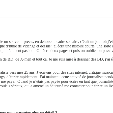
rde un souvenir précis, en dehors du cadre scolaire, c'était un jour où 
e d’huile de vidange et dessus j’ai écrit une histoire courte, une sorte
re qui n’allaient pas loin. On écrit deux pages et puis on oublie, on passe 
an de BD, de X-men et tout ça. Je me suis mise à dessiner des BD, j’ai 
ste vers mes 25 ans. J’écrivais pour des sites internet, critique musicale
gs, d’écrire rapidement. J’ai maintenu cette activité de journaliste pend
 me payer. Quand je n’étais pas payée pour écrire en tant que journalist
lais sérieux, qui a amené un éditeur à me contacter pour écrire un liv
eux nous raconter plus en détail ?