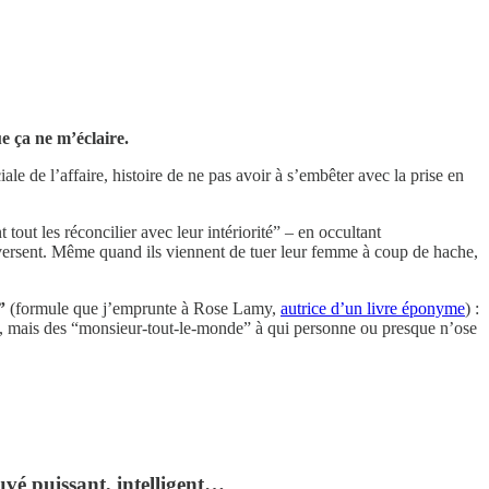
e ça ne m’éclaire.
 de l’affaire, histoire de ne pas avoir à s’embêter avec la prise en
out les réconcilier avec leur intériorité” – en occultant
aversent. Même quand ils viennent de tuer leur femme à coup de hache,
”
(formule que j’emprunte à Rose Lamy,
autrice d’un livre éponyme
) :
été, mais des “monsieur-tout-le-monde” à qui personne ou presque n’ose
ouvé puissant, intelligent…