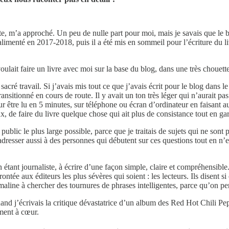
m’a approché. Un peu de nulle part pour moi, mais je savais que le blog
alimenté en 2017-2018, puis il a été mis en sommeil pour l’écriture du li
lait faire un livre avec moi sur la base du blog, dans une très chouette 
acré travail. Si j’avais mis tout ce que j’avais écrit pour le blog dans le
ransitionné en cours de route. Il y avait un ton très léger qui n’aurait pa
pour être lu en 5 minutes, sur téléphone ou écran d’ordinateur en faisant a
x, de faire du livre quelque chose qui ait plus de consistance tout en gar
le public le plus large possible, parce que je traitais de sujets qui ne 
dresser aussi à des personnes qui débutent sur ces questions tout en n’en
 étant journaliste, à écrire d’une façon simple, claire et compréhensible.
ntée aux éditeurs les plus sévères qui soient : les lecteurs. Ils disent si ç
la maline à chercher des tournures de phrases intelligentes, parce qu’on pe
and j’écrivais la critique dévastatrice d’un album des Red Hot Chili Pep
iment à cœur.