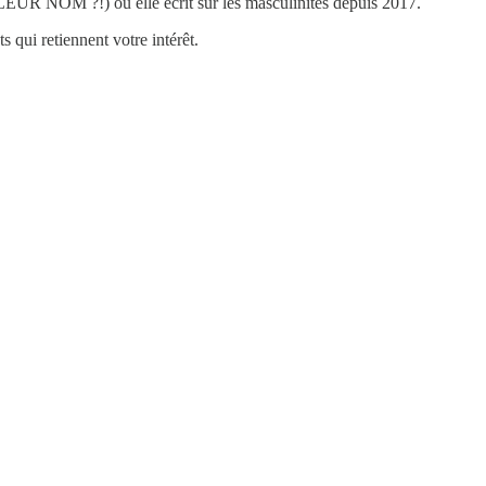
LEUR NOM ?!) où elle écrit sur les masculinités depuis 2017.
s qui retiennent votre intérêt.