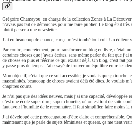
Grégoire Chamayou, en charge de la collection Zones à La Découverte, 
n’avais pas fait de démarches pour me faire publier. Le blog était très 
plutôt passer à une newsletter.
J’ai eu beaucoup de chance, car ça m’est tombé tout cuit. Un éditeur vou
Par contre, concrètement, pour transformer un blog en livre, c’était un s
certaines choses que j’avais écrites, sans même parler du fait que j’ai t
de choses en plus et réécrire ce qui existait déjà. Un blog, c’est fait 
y passe plus de temps. J’ai essayé de trouver un équilibre entre les deu
Mon objectif, c’était que ce soit accessible, je voulais que ça touche 
masculinités, beaucoup de choses avaient déjà été dites. Je voulais m’a
chapitres courts.
Je n’ai pas que des idées neuves, mais j’ai une capacité, développée en
c’est une école super dure, super chouette, où on est tout de suite confro
faut avoir l’humilité de le reconnaître. Il faut simplifier, faire moins 
J’ai développé cette préoccupation d’être claire et compréhensible. Qu
maintenant que je parle de sujets féministes et queers, ça me tient vra