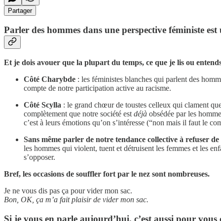
Partager
Parler des hommes dans une perspective féministe est u
Et je dois avouer que la plupart du temps, ce que je lis ou entend
Côté Charybde
: les féministes blanches qui parlent des homm
compte de notre participation active au racisme.
Côté Scylla
: le grand chœur de toustes celleux qui clament que 
complètement que notre société est
déjà
obsédée par les hommes
c’est à leurs émotions qu’on s’intéresse (“non mais il faut le co
Sans même parler de notre tendance collective à refuser de v
les hommes qui violent, tuent et détruisent les femmes et les e
s’opposer.
Bref, les occasions de souffler fort par le nez sont nombreuses.
Je ne vous dis pas ça pour vider mon sac.
Bon, OK, ça m’a fait plaisir de vider mon sac.
Si je vous en parle aujourd’hui, c’est aussi pour vous 