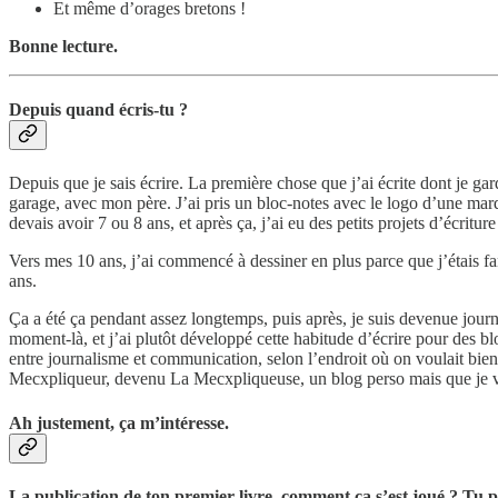
Et même d’orages bretons !
Bonne lecture.
Depuis quand écris-tu ?
Depuis que je sais écrire. La première chose que j’ai écrite dont je ga
garage, avec mon père. J’ai pris un bloc-notes avec le logo d’une marqu
devais avoir 7 ou 8 ans, et après ça, j’ai eu des petits projets d’écritu
Vers mes 10 ans, j’ai commencé à dessiner en plus parce que j’étais f
ans.
Ça a été ça pendant assez longtemps, puis après, je suis devenue journali
moment-là, et j’ai plutôt développé cette habitude d’écrire pour des blo
entre journalisme et communication, selon l’endroit où on voulait bien
Mecxpliqueur, devenu La Mecxpliqueuse, un blog perso mais que je vou
Ah justement, ça m’intéresse.
La publication de ton premier livre, comment ça s’est joué ? Tu p