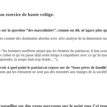
n exercice de haute voltige.
s sur la question “des masculinités”, comme on dit, m’agace plus qu
es comme des dominants absolus avec zéro analyse de la dimension raciale
“les hommes souffrent autant que les femmes du patriarcat, il faut avant t
 cishet et qu’on passe
déjà
notre temps à empathiser avec ce qu’ils tr
mprendre, la soupe était trop froide…”).
oir à quel point le patriarcat repose sur de “bons pères de famille
nfants qui les entourent ne sont pas des monstres aux marges de la soci
conseiller un des rares ouvrages sur le sujet que j’ai tr