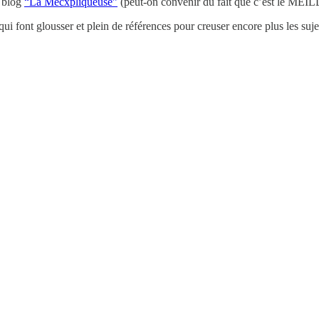
u blog
“La Mecxpliqueuse”
(peut-on convenir du fait que c’est le MEIL
 qui font glousser et plein de références pour creuser encore plus les sujet