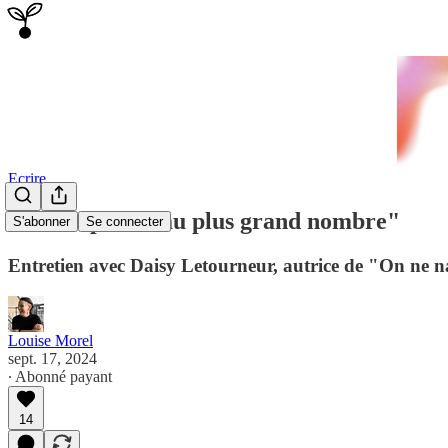
Ecrire
"Il faut parler au plus grand nombre"
S'abonner
Se connecter
Entretien avec Daisy Letourneur, autrice de "On ne n
Louise Morel
sept. 17, 2024
∙ Abonné payant
14