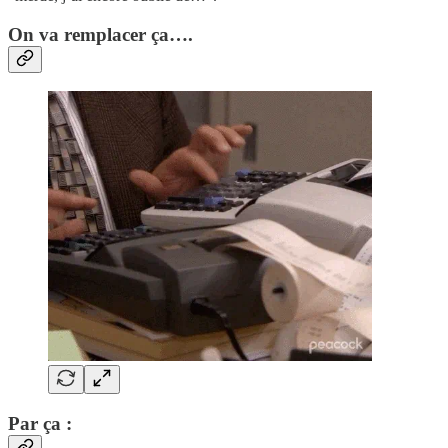
On va remplacer ça….
Par ça :