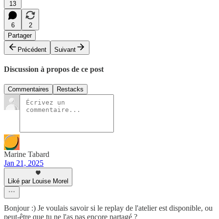
13
6
2
Partager
Précédent
Suivant
Discussion à propos de ce post
Commentaires
Restacks
Marine Tabard
Jan 21, 2025
Liké par Louise Morel
Bonjour :) Je voulais savoir si le replay de l'atelier est disponible, ou
peut-être que tu ne l'as pas encore partagé ?