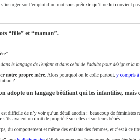
ur s’insurger sur l’emploi d’un mot sous prétexte qu’il ne lui convient pas
mots “fille” et “maman”.
mère”.
dans le langage de l'enfant et dans celui de l'adulte pour désigner la mè
ner notre propre mère
. Alors pourquoi on le colle partout,
y compris à
tution ?
adopte un langage bêtifiant qui les infantilise, mais o
il est difficile de n’y voir qu’un détail anodin : beaucoup de féministes
s’ils avaient un droit de propriété sur elles et sur leurs bébés.
rps, du comportement et même des enfants des femmes, et c’est à ce titr
lle”, que
le dictionnaire
définit comme une “
personne du sexe féminin, 