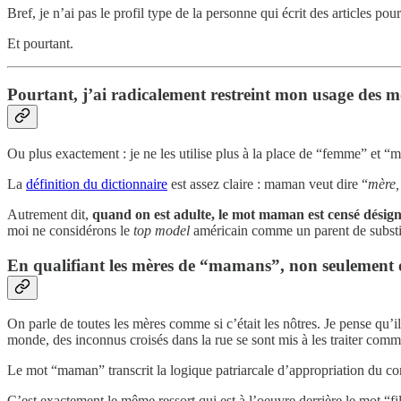
Bref, je n’ai pas le profil type de la personne qui écrit des articles po
Et pourtant.
Pourtant, j’ai radicalement restreint mon usage des 
Ou plus exactement : je ne les utilise plus à la place de “femme” et “
La
définition du dictionnaire
est assez claire : maman veut dire “
mère, 
Autrement dit,
quand on est adulte, le mot maman est censé désig
moi ne considérons le
top model
américain comme un parent de substi
En qualifiant les mères de “mamans”, non seulement on 
On parle de toutes les mères comme si c’était les nôtres. Je pense qu’
monde, des inconnus croisés dans la rue se sont mis à les traiter comme 
Le mot “maman” transcrit la logique patriarcale d’appropriation du co
C’est exactement le même ressort qui est à l’oeuvre derrière le mot “fi