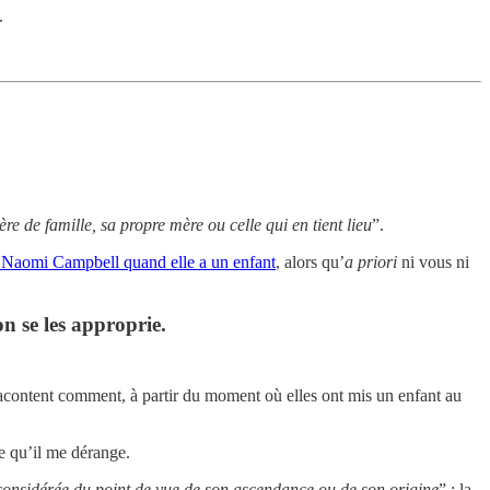
.
re de famille, sa propre mère ou celle qui en tient lieu
”.
 Naomi Campbell quand elle a un enfant
, alors qu’
a priori
ni vous ni
n se les approprie.
 racontent comment, à partir du moment où elles ont mis un enfant au
e qu’il me dérange.
considérée du point de vue de son ascendance ou de son origine
” : la