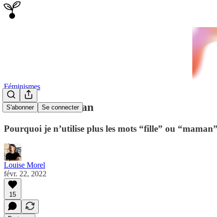
Féminismes
Ni fille, ni maman
S'abonner
Se connecter
Pourquoi je n’utilise plus les mots “fille” ou “maman
Louise Morel
févr. 22, 2022
15