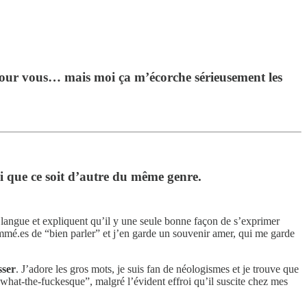
 pour vous… mais moi ça m’écorche sérieusement les
i que ce soit d’autre du même genre.
a langue et expliquent qu’il y une seule bonne façon de s’exprimer
s sommé.es de “bien parler” et j’en garde un souvenir amer, qui me garde
sser
. J’adore les gros mots, je suis fan de néologismes et je trouve que
“what-the-fuckesque”, malgré l’évident effroi qu’il suscite chez mes