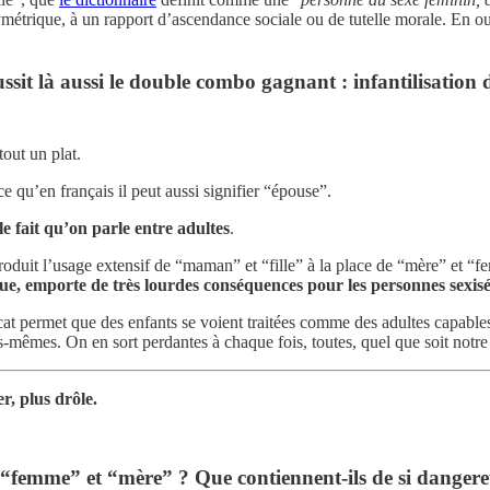
métrique, à un rapport d’ascendance sociale ou de tutelle morale. En ou
sit là aussi le double combo gagnant : infantilisation 
 tout un plat.
ce qu’en français il peut aussi signifier “épouse”.
e fait qu’on parle entre adultes
.
roduit l’usage extensif de “maman” et “fille” à la place de “mère” et “
, emporte de très lourdes conséquences pour les personnes sexisé
rcat permet que des enfants se voient traitées comme des adultes capabl
êmes. On en sort perdantes à chaque fois, toutes, quel que soit notre â
r, plus drôle.
 “femme” et “mère” ? Que contiennent-ils de si danger