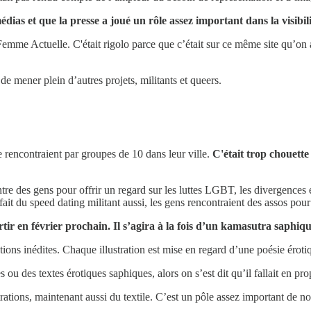
médias et que la presse a joué un rôle assez important dans la visib
de Femme Actuelle. C'était rigolo parce que c’était sur ce même site qu’o
e mener plein d’autres projets, militants et queers.
e rencontraient par groupes de 10 dans leur ville.
C'était trop chouette
ontre des gens pour offrir un regard sur les luttes LGBT, les divergenc
it du speed dating militant aussi, les gens rencontraient des assos pou
rtir en février prochain. Il s’agira à la fois d’un kamasutra saphiqu
ations inédites. Chaque illustration est mise en regard d’une poésie érot
des textes érotiques saphiques, alors on s’est dit qu’il fallait en pro
rations, maintenant aussi du textile. C’est un pôle assez important de nos 