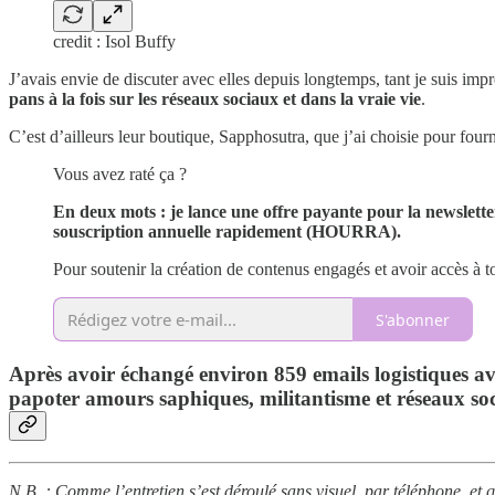
credit : Isol Buffy
J’avais envie de discuter avec elles depuis longtemps, tant je suis impr
pans à la fois sur les réseaux sociaux et dans la vraie vie
.
C’est d’ailleurs leur boutique, Sapphosutra, que j’ai choisie pour fou
Vous avez raté ça ?
En deux mots : je lance une offre payante pour la newslett
souscription annuelle rapidement (HOURRA).
Pour soutenir la création de contenus engagés et avoir accès à tou
S'abonner
Après avoir échangé environ 859 emails logistiques ave
papoter amours saphiques, militantisme et réseaux so
N.B. : Comme l’entretien s’est déroulé sans visuel, par téléphone, et q