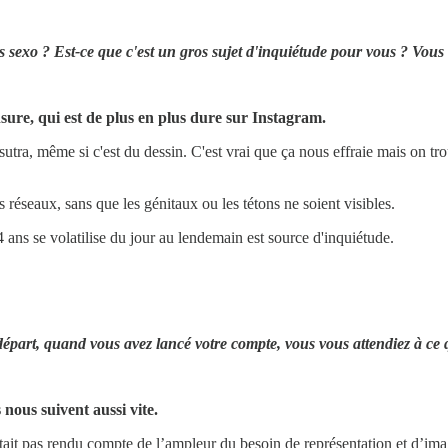
exo ? Est-ce que c'est un gros sujet d'inquiétude pour vous ? Vous v
sure, qui est de plus en plus dure sur Instagram.
ra, même si c'est du dessin. C'est vrai que ça nous effraie mais on trouve
s réseaux, sans que les génitaux ou les tétons ne soient visibles.
 4 ans se volatilise du jour au lendemain est source d'inquiétude.
départ, quand vous avez lancé votre compte, vous vous attendiez à ce 
nous suivent aussi vite.
’était pas rendu compte de l’ampleur du besoin de représentation et d’i