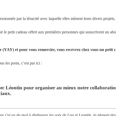
essionnée par la ténacité avec laquelle elles mènent leurs divers projets,
rnir le petit cadeau offert aux premières personnes qui souscrivent un a
er (YAY) et pour vous remercier, vous recevrez chez vous un petit
s les posts, c’est par ici :
c Léontin pour organiser au mieux notre collaboration s
ciaux.
ue j’ai eu du mal à distinguer les voix de Lou et Leontin, la plupart de