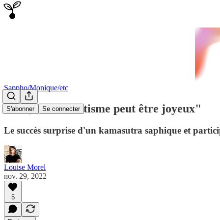
Sappho/Monique/etc
"Oui, le militantisme peut être joyeux"
S'abonner
Se connecter
Le succès surprise d'un kamasutra saphique et partici
Louise Morel
nov. 29, 2022
5