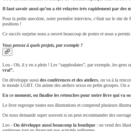
Il faut savoir aussi qu’on a été relayées très rapidement par des 
Pour la petite anecdote, notre première interview, c'était sur le site 
positions !
Ce succès surprise nous a ouvert beaucoup de portes et nous a permis d
Vous pensez à quels projets, par exemple ?
Lou - Oh, il y en a plein ! Les “sapphodates”, par exemple, les gens s
vrai”.
On développe aussi
des conférences et des ateliers
, on va à la renc
le monde LGBT. On anime des ateliers sexos en petits groupes. On a fa
En ce moment, on finalise les retouches pour notre livre qui va so
Le livre regroupe toutes nos illustrations et comprend plusieurs illustr
On nous demande super souvent si on peut recommander des ouvrages ou 
Leo -
On développe aussi beaucoup la boutique
: on vend des illust
saphiques tout en finançant nos activités militantes.