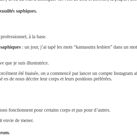
xualités saphiques.
rofessionnel, à la base.
s saphiques
: un jour, j’ai tapé les mots “kamasutra lesbien” dans un mo
e que je suis illustratrice.
t forcément été biaisée, on a commencé par lancer un compte Instagram af
·es de nous décrire leur corps et leurs positions préférées.
itions fonctionnent pour certains corps et pas pour d’autres.
it envie de mener.
agram.