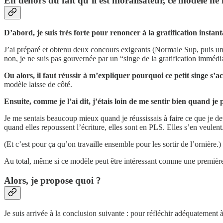
En dehors du fait qu’il est moralisateur, ce modèle n
D’abord, je suis très forte pour renoncer à la gratification instan
J’ai préparé et obtenu deux concours exigeants (Normale Sup, puis un
non, je ne suis pas gouvernée par un “singe de la gratification immédi
Ou alors, il faut réussir à m’expliquer pourquoi ce petit singe s’a
modèle laisse de côté.
Ensuite, comme je l’ai dit, j’étais loin de me sentir bien quand j
Je me sentais beaucoup mieux quand je réussissais à faire ce que je dev
quand elles repoussent l’écriture, elles sont en PLS. Elles s’en veulent.
(Et c’est pour ça qu’on travaille ensemble pour les sortir de l’ornière.)
Au total, même si ce modèle peut être intéressant comme une première a
Alors, je propose quoi ?
Je suis arrivée à la conclusion suivante : pour réfléchir adéquatement à 