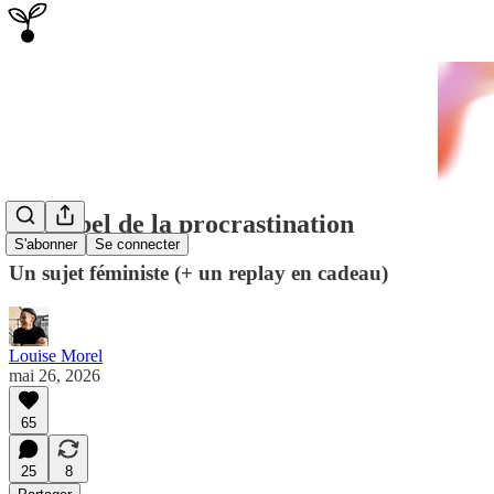
Le Nobel de la procrastination
S'abonner
Se connecter
Un sujet féministe (+ un replay en cadeau)
Louise Morel
mai 26, 2026
65
25
8