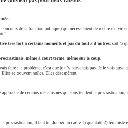
e me convient pas pour deux raisons.
tanée.
 concours de la fonction publique) qui nécessitaient de mettre ma vie 
ate”.
ctive très fort à certains moments et pas du tout à d’autres
, soit
la
qu
e procrastinais, même à court terme, même sur le coup.
ais faire : le problème, c’est que je n’y parvenais pas. Je le vois aussi
 Elles se trouvent nulles. Elles désespèrent.
pproche de certains mécanismes qui sous-tendent la procrastination, il 
la procrastination, il faut lui donner un cadre 1) qualitatif 2) féministe 