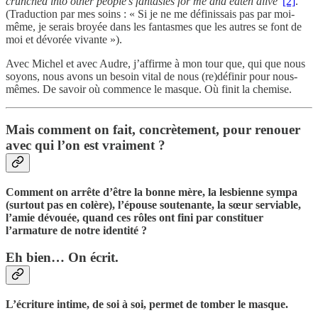
crunched into other people's fantasies for me and eaten alive
”
[2]
.
(Traduction par mes soins : « Si je ne me définissais pas par moi-
même, je serais broyée dans les fantasmes que les autres se font de
moi et dévorée vivante »).
Avec Michel et avec Audre, j’affirme à mon tour que, qui que nous
soyons, nous avons un besoin vital de nous (re)définir pour nous-
mêmes. De savoir où commence le masque. Où finit la chemise.
Mais comment on fait, concrètement, pour renouer
avec qui l’on est vraiment ?
Comment on arrête d’être la bonne mère, la lesbienne sympa
(surtout pas en colère), l’épouse soutenante, la sœur serviable,
l’amie dévouée, quand ces rôles ont fini par constituer
l’armature de notre identité ?
Eh bien… On écrit.
L’écriture intime, de soi à soi, permet de tomber le masque.