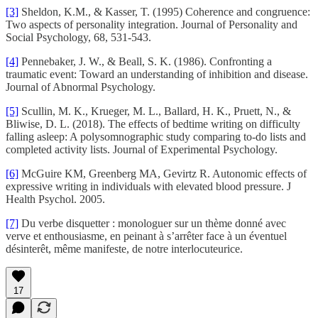
[3]
Sheldon, K.M., & Kasser, T. (1995) Coherence and congruence:
Two aspects of personality integration. Journal of Personality and
Social Psychology, 68, 531-543.
[4]
Pennebaker, J. W., & Beall, S. K. (1986). Confronting a
traumatic event: Toward an understanding of inhibition and disease.
Journal of Abnormal Psychology.
[5]
Scullin, M. K., Krueger, M. L., Ballard, H. K., Pruett, N., &
Bliwise, D. L. (2018). The effects of bedtime writing on difficulty
falling asleep: A polysomnographic study comparing to-do lists and
completed activity lists. Journal of Experimental Psychology.
[6]
McGuire KM, Greenberg MA, Gevirtz R. Autonomic effects of
expressive writing in individuals with elevated blood pressure. J
Health Psychol. 2005.
[7]
Du verbe disquetter : monologuer sur un thème donné avec
verve et enthousiasme, en peinant à s’arrêter face à un éventuel
désinterêt, même manifeste, de notre interlocuteurice.
17