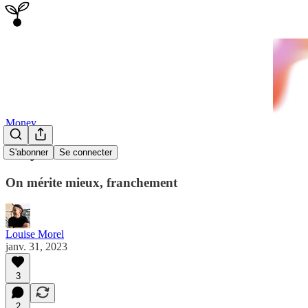
Money
Sexy !
S'abonner
Se connecter
On mérite mieux, franchement
Louise Morel
janv. 31, 2023
3
2