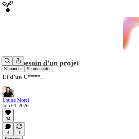
Tu as besoin d’un projet
S'abonner
Se connecter
Et d’un C****.
Louise Morel
juin 09, 2026
34
4
1