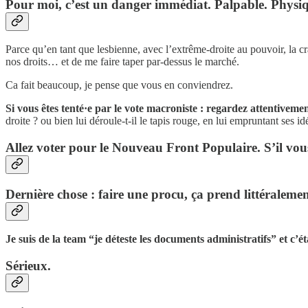
Pour moi, c’est un danger immédiat. Palpable. Physi
Parce qu’en tant que lesbienne, avec l’extrême-droite au pouvoir, la cr
nos droits… et de me faire taper par-dessus le marché.
Ca fait beaucoup, je pense que vous en conviendrez.
Si vous êtes tenté·e par le vote macroniste : regardez attentiveme
droite ? ou bien lui déroule-t-il le tapis rouge, en lui empruntant ses i
Allez voter pour le Nouveau Front Populaire. S’il vous
Dernière chose : faire une procu, ça prend littéralemen
Je suis de la team “je déteste les documents administratifs” et c’é
Sérieux.