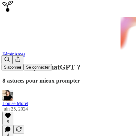
Féminismes
Frustré·e par chatGPT ?
S'abonner
Se connecter
8 astuces pour mieux prompter
Louise Morel
juin 25, 2024
9
4